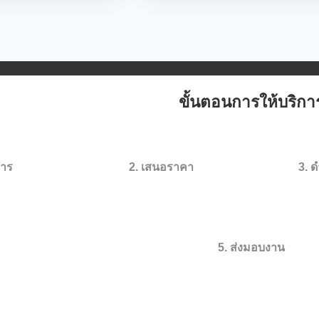
ขั้นตอนการให้บริกา
สาร
2. เสนอราคา
3. 
รแปลผ่านช่อง
ประเมินราคาและระยะเวลา
ทีมนักแป
วก
ดำเนินการฟรี
แปล
5. ส่งมอบงาน
จัดส่งเอกสารฉบับสมบูรณ์ตามเวลา
กำหนด