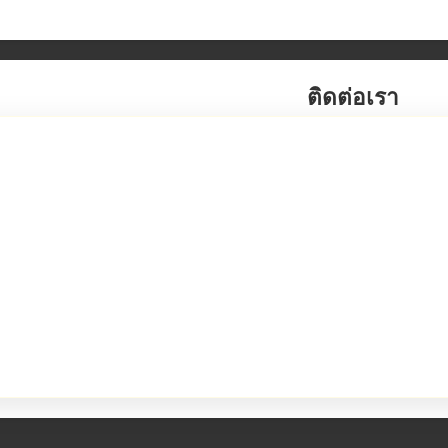
ติดต่อเรา
สถาบันภาษาเอ็นวายซี ให้บริการแปลเอกสารม
เว็บไซต์: www.สถาบันภาษาเอ็นวายซี
บริการของเรา:
แปลเอกสารราชการทุกประเ
รับรองเอกสารกงสุล
แปลโดยนักแปล NAATI
รับรองโดย Notary Public
บริการแปลด่วน
รับรองคำแปลถูกต้อง