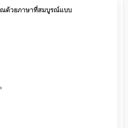
ุณด้วยภาษาที่สมบูรณ์แบบ
ีคุณภาพและได้มาตรฐานกลายเป็นสิ่งจำเป็นสำหรับทั้งองค์กร
ี่มีความเชี่ยวชาญในหลากหลายภาษาและศาสตร์เฉพาะด้าน
ามต้องการของคุณ
ริการที่ครอบคลุมทุกความต้องการ:
 หนังสือเดินทาง และเอกสารราชการอื่นๆ
 (Transcript) และเอกสารทางการศึกษาอื่นๆ
การเงิน แผนธุรกิจ และเอกสารการตลาด
ร และเอกสารทางกฎหมายอื่นๆ
วจสุขภาพ และเอกสารทางการแพทย์อื่นๆ
ล
ารทำงานที่รัดกุมและได้มาตรฐาน:
ะสบการณ์สูงในสาขาที่เชี่ยวชาญ
ยผู้เชี่ยวชาญก่อนส่งมอบ
ข้อมูลลูกค้าอย่างเคร่งครัด
้อมแก้ไขจนกว่าลูกค้าจะพอใจ