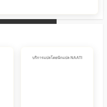
ณภาพ
บริการแปลโดยนักแปล NAATI
บบ
บริการแปลเอกสารโดยนักแปลที่ได้
บียบ
รับการรับรองจาก NAATI (National
าง
Accreditation Authority for
Translators and Interpreters) สำหรับ
เอกสารที่ต้องใช้ในประเทศ
ออสเตรเลีย