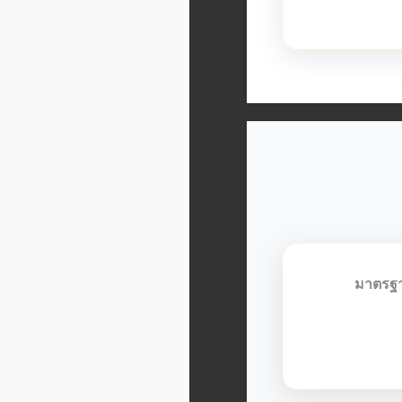
เอกส
มาตรฐ
เรามีทีมนั
ประสบการณ์สู
สถาบันที่น่