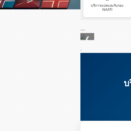
บริการแปลและรับรอง
NAATI
....
❮
.
บ