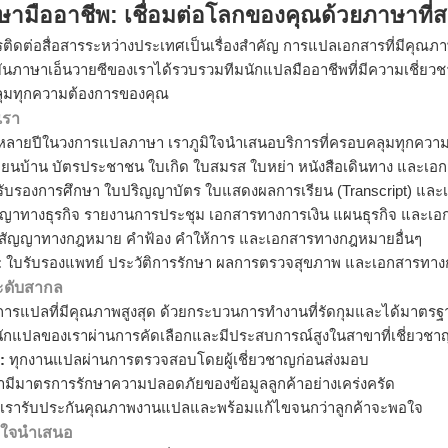
ามืออาชีพ: เชื่อมต่อโลกของคุณด้วยภาษาที่
ารติดต่อสื่อสารระหว่างประเทศเป็นเรื่องสำคัญ การแปลเอกสารที่มีคุณภ
บันภาษาเอ็นวายซีของเราได้รวบรวมทีมนักแปลมืออาชีพที่มีความเชี่
ุมทุกความต้องการของคุณ
เรา
หลายปีในวงการแปลภาษา เราภูมิใจนำเสนอบริการที่ครอบคลุมทุกความ
ียนบ้าน บัตรประชาชน ใบเกิด ใบสมรส ใบหย่า หนังสือเดินทาง และเอก
ับรองการศึกษา ใบปริญญาบัตร ใบแสดงผลการเรียน (Transcript) และ
ญาทางธุรกิจ รายงานการประชุม เอกสารทางการเงิน แผนธุรกิจ และเ
สัญญาทางกฎหมาย คำฟ้อง คำให้การ และเอกสารทางกฎหมายอื่นๆ
:
ใบรับรองแพทย์ ประวัติการรักษา ผลการตรวจสุขภาพ และเอกสารทางก
ดับสากล
ริการแปลที่มีคุณภาพสูงสุด ด้วยกระบวนการทำงานที่รัดกุมและได้มาตรฐ
ักแปลของเราผ่านการคัดเลือกและมีประสบการณ์สูงในสาขาที่เชี่ยวชา
:
ทุกงานแปลผ่านการตรวจสอบโดยผู้เชี่ยวชาญก่อนส่งมอบ
ามีมาตรการรักษาความปลอดภัยของข้อมูลลูกค้าอย่างเคร่งครัด
เรารับประกันคุณภาพงานแปลและพร้อมแก้ไขจนกว่าลูกค้าจะพอใจ
มิใจนำเสนอ