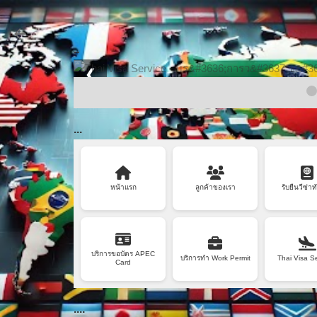
..
❮
...
หน้าแรก
ลูกค้าของเรา
รับยื่นวีซ่าท
บริการขอบัตร APEC
บริการทำ Work Permit
Thai Visa S
Card
....