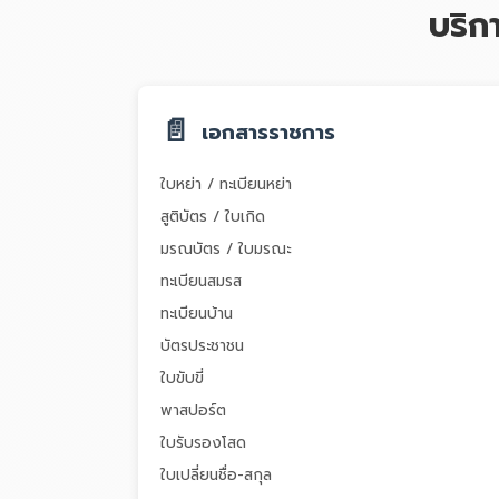
บริ
📄
เอกสารราชการ
ใบหย่า / ทะเบียนหย่า
สูติบัตร / ใบเกิด
มรณบัตร / ใบมรณะ
ทะเบียนสมรส
ทะเบียนบ้าน
บัตรประชาชน
ใบขับขี่
พาสปอร์ต
ใบรับรองโสด
ใบเปลี่ยนชื่อ-สกุล