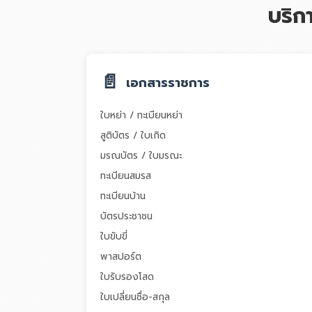
บริ
📄
เอกสารราชการ
ใบหย่า / ทะเบียนหย่า
สูติบัตร / ใบเกิด
มรณบัตร / ใบมรณะ
ทะเบียนสมรส
ทะเบียนบ้าน
บัตรประชาชน
ใบขับขี่
พาสปอร์ต
ใบรับรองโสด
ใบเปลี่ยนชื่อ-สกุล