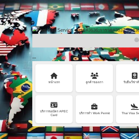
..
❮
...
หน้าแรก
ลูกค้าของเรา
รับยื่นวีซ่าท
บริการขอบัตร APEC
บริการทำ Work Permit
Thai Visa S
Card
....