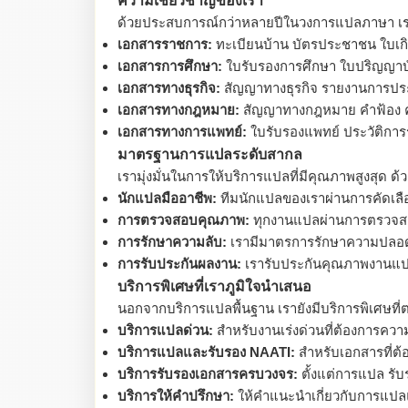
ความเชี่ยวชาญของเรา
ด้วยประสบการณ์กว่าหลายปีในวงการแปลภาษา เรา
เอกสารราชการ:
ทะเบียนบ้าน บัตรประชาชน ใบเกิ
เอกสารการศึกษา:
ใบรับรองการศึกษา ใบปริญญาบั
เอกสารทางธุรกิจ:
สัญญาทางธุรกิจ รายงานการปร
เอกสารทางกฎหมาย:
สัญญาทางกฎหมาย คำฟ้อง ค
เอกสารทางการแพทย์:
ใบรับรองแพทย์ ประวัติกา
มาตรฐานการแปลระดับสากล
เรามุ่งมั่นในการให้บริการแปลที่มีคุณภาพสูงสุด
นักแปลมืออาชีพ:
ทีมนักแปลของเราผ่านการคัดเลื
การตรวจสอบคุณภาพ:
ทุกงานแปลผ่านการตรวจสอ
การรักษาความลับ:
เรามีมาตรการรักษาความปลอดภั
การรับประกันผลงาน:
เรารับประกันคุณภาพงานแป
บริการพิเศษที่เราภูมิใจนำเสนอ
นอกจากบริการแปลพื้นฐาน เรายังมีบริการพิเศษท
บริการแปลด่วน:
สำหรับงานเร่งด่วนที่ต้องการควา
บริการแปลและรับรอง NAATI:
สำหรับเอกสารที่ต้
บริการรับรองเอกสารครบวงจร:
ตั้งแต่การแปล รับ
บริการให้คำปรึกษา:
ให้คำแนะนำเกี่ยวกับการแปลแ