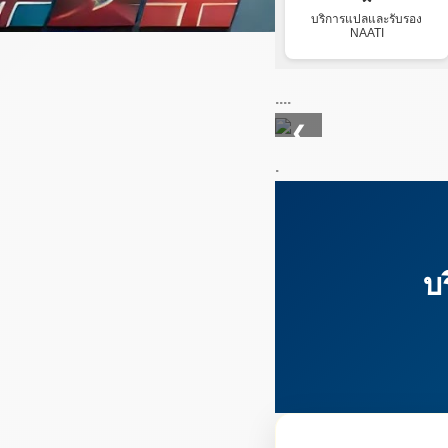
บริการแปลและรับรอง
NAATI
....
❮
.
บ