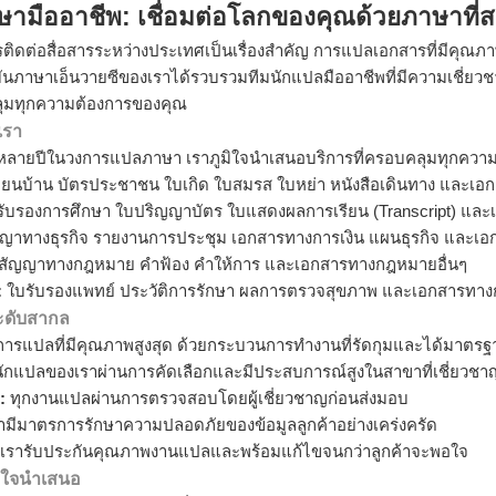
ามืออาชีพ: เชื่อมต่อโลกของคุณด้วยภาษาที่
ารติดต่อสื่อสารระหว่างประเทศเป็นเรื่องสำคัญ การแปลเอกสารที่มีคุณภ
บันภาษาเอ็นวายซีของเราได้รวบรวมทีมนักแปลมืออาชีพที่มีความเชี่
ุมทุกความต้องการของคุณ
เรา
หลายปีในวงการแปลภาษา เราภูมิใจนำเสนอบริการที่ครอบคลุมทุกความ
ียนบ้าน บัตรประชาชน ใบเกิด ใบสมรส ใบหย่า หนังสือเดินทาง และเอก
ับรองการศึกษา ใบปริญญาบัตร ใบแสดงผลการเรียน (Transcript) และ
ญาทางธุรกิจ รายงานการประชุม เอกสารทางการเงิน แผนธุรกิจ และเ
สัญญาทางกฎหมาย คำฟ้อง คำให้การ และเอกสารทางกฎหมายอื่นๆ
:
ใบรับรองแพทย์ ประวัติการรักษา ผลการตรวจสุขภาพ และเอกสารทางก
ดับสากล
ริการแปลที่มีคุณภาพสูงสุด ด้วยกระบวนการทำงานที่รัดกุมและได้มาตรฐ
ักแปลของเราผ่านการคัดเลือกและมีประสบการณ์สูงในสาขาที่เชี่ยวชา
:
ทุกงานแปลผ่านการตรวจสอบโดยผู้เชี่ยวชาญก่อนส่งมอบ
ามีมาตรการรักษาความปลอดภัยของข้อมูลลูกค้าอย่างเคร่งครัด
เรารับประกันคุณภาพงานแปลและพร้อมแก้ไขจนกว่าลูกค้าจะพอใจ
มิใจนำเสนอ